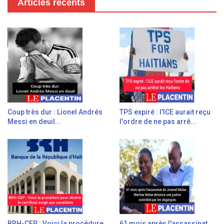
Articles récents
Coup très dur : Lionel Andrés
TPS expiré : l'ICE aurait reçu
Messi en deuil...
l'ordre de ne pas arrê...
BRH-CEP : Voici la procédure
61 mois après l'assassinat