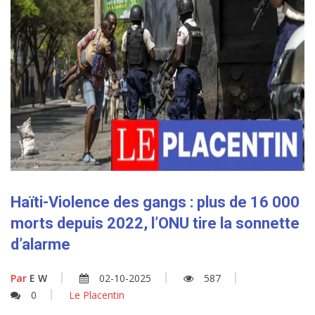
Haïti-Violence des gangs : plus de 16 000
morts depuis 2022, l’ONU tire la sonnette
d’alarme
Par
E W
02-10-2025
587
0
Le Placentin