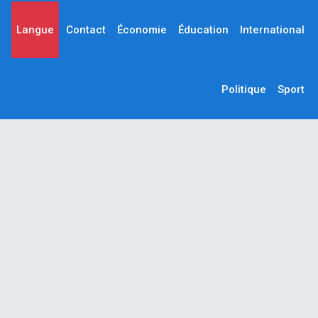
Langue
Contact
Économie
Éducation
International
Politique
Sport