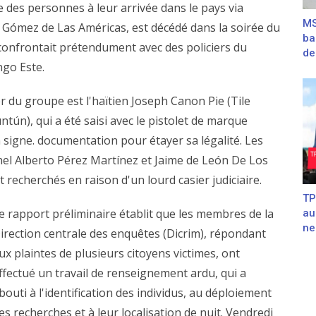
 des personnes à leur arrivée dans le pays via
MS
a Gómez de Las Américas, est décédé dans la soirée du
ba
 confrontait prétendument avec des policiers du
de
ngo Este.
der du groupe est l'haïtien Joseph Canon Pie (Tile
ntún), qui a été saisi avec le pistolet de marque
un signe. documentation pour étayer sa légalité. Les
nel Alberto Pérez Martínez et Jaime de León De Los
t recherchés en raison d'un lourd casier judiciaire.
TP
e rapport préliminaire établit que les membres de la
au
ne
irection centrale des enquêtes (Dicrim), répondant
ux plaintes de plusieurs citoyens victimes, ont
ffectué un travail de renseignement ardu, qui a
bouti à l'identification des individus, au déploiement
es recherches et à leur localisation de nuit. Vendredi