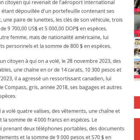
n citoyen qui revenait de l'aéroport international
étant dépouillée d'un portefeuille contenant ses
 une paire de lunettes, les clés de son véhicule, trois
 de 9 700,00 US$ et 5 000,00 DOP$ en espèces.
utre femme, mais de nationalité américaine, lui
ets personnels et la somme de 800 $ en espèces.
un citoyen à qui on a volé, le 28 novembre 2023, des
les, une chaîne en or de 14 carats, 10 300 pesos et
2023, il a agressé un ressortissant canadien, lui
e Compass, gris, année 2018, ses bagages et autres
spèces.
il a volé quatre valises, des vêtements, une chaîne et
et la somme de 4 000 francs en espèces. Le
lui prenant deux téléphones portables, des documents
êtements et la somme de 9 000 pesos et 570 $ en