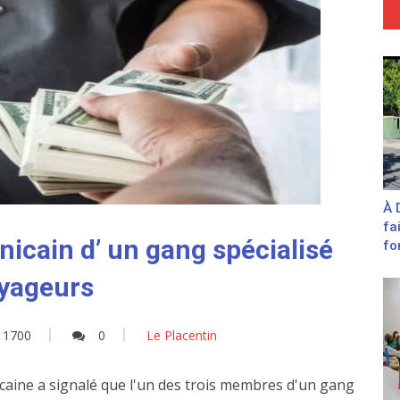
À 
fa
nicain d’ un gang spécialisé
fon
oyageurs
1700
0
Le Placentin
caine a signalé que l'un des trois membres d'un gang