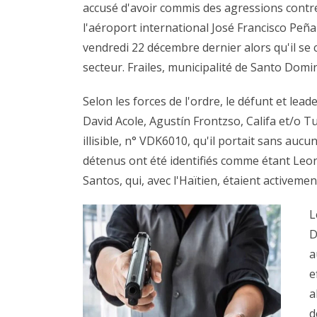
accusé d'avoir commis des agressions contre
l'aéroport international José Francisco Peñ
vendredi 22 décembre dernier alors qu'il se
secteur. Frailes, municipalité de Santo Domi
Selon les forces de l'ordre, le défunt et lea
David Acole, Agustín Frontzso, Califa et/o Tu
illisible, n° VDK6010, qu'il portait sans auc
détenus ont été identifiés comme étant Leo
Santos, qui, avec l'Haïtien, étaient activemen
L
D
a
e
a
d