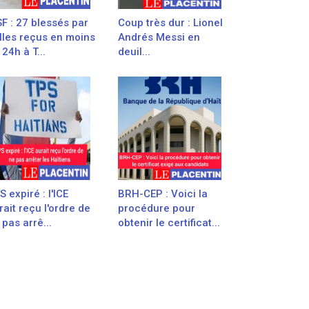
F : 27 blessés par
Coup très dur : Lionel
lles reçus en moins
Andrés Messi en
 24h à T...
deuil...
S expiré : l'ICE
BRH-CEP : Voici la
rait reçu l'ordre de
procédure pour
 pas arrê...
obtenir le certificat...