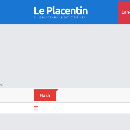
Lan
<
Flash