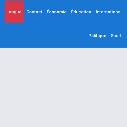
Langue
Contact
Économie
Éducation
International
Politique
Sport