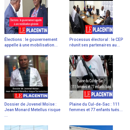
Élections : le gouvernement
Processus électoral : le CEP
appelle à une mobilisation...
réunit ses partenaires au...
Dossier de Jovenel Moïse :
Plaine du Cul-de-Sac : 111
Jean Monard Metellus risque
femmes et 77 enfants tués...
...