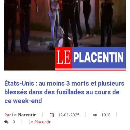
États-Unis : au moins 3 morts et plusieurs
blessés dans des fusillades au cours de
ce week-end
Par
Le Placentin
12-01-2025
1018
0
Le Placentin