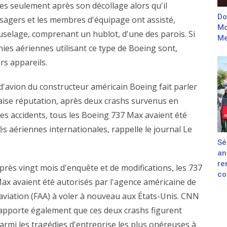
tes seulement après son décollage alors qu'il
Do
assagers et les membres d'équipage ont assisté,
Mo
selage, comprenant un hublot, d'une des parois. Si
Me
ies aériennes utilisant ce type de Boeing sont,
rs appareils.
d'avion du constructeur américain Boeing fait parler
vaise réputation, après deux crashs survenus en
ces accidents, tous les Boeing 737 Max avaient été
s aériennes internationales, rappelle le journal Le
Sé
an
re
près vingt mois d'enquête et de modifications, les 737
con
ax avaient été autorisés par l'agence américaine de
'aviation (FAA) à voler à nouveau aux États-Unis. CNN
apporte également que ces deux crashs figurent
armi les tragédies d'entreprise les plus onéreuses à