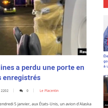
Él
go
lines a perdu une porte en
à 
 enregistrés
2202
0
Le Placentin
endredi 5 janvier, aux États-Unis, un avion d'Alaska