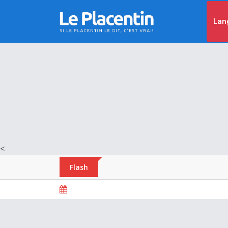
Lan
<
Flash