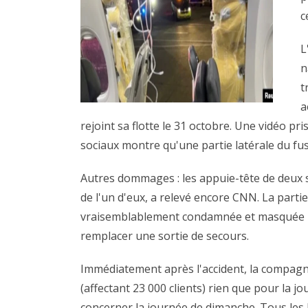
c
L
n
t
a
rejoint sa flotte le 31 octobre. Une vidéo p
sociaux montre qu'une partie latérale du fu
Autres dommages : les appuie-tête de deux si
de l'un d'eux, a relevé encore CNN. La parti
vraisemblablement condamnée et masquée pa
remplacer une sortie de secours.
Immédiatement après l'accident, la compagni
(affectant 23 000 clients) rien que pour la j
concerner la journée de dimanche. Tous les 