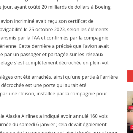
e jour, ayant coûté 20 milliards de dollars à Boeing.
'avion incriminé avait reçu son certificat de
avigabilité le 25 octobre 2023, selon les éléments
ransmis par la FAA et confirmés par la compagnie
érienne. Cette dernière a précisé que l'avion avait
rise par un passager et partagée sur les réseaux
selage s'est complètement décrochée en plein vol.
èges ont été arrachés, ainsi qu'une partie à l'arrière
e décrochée est une porte qui aurait été
r une cloison, installée par la compagnie pour
e Alaska Airlines a indiqué avoir annulé 160 vols
ournée du samedi 6 janvier ; cela devait également
Boeing de la compagnie sont ainsi cloués au sol pour