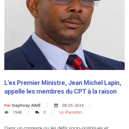
L'ex Premier Ministre, Jean Michel Lapin,
appelle les membres du CPT à la raison
Par
Daphney AIMÉ
08-05-2024
1940
0
Le Placentin
Dans un contexte où les défis socio-politiques et