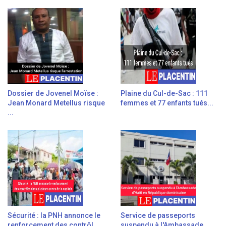
Dossier de Jovenel Moïse :
Plaine du Cul-de-Sac : 111
Jean Monard Metellus risque
femmes et 77 enfants tués...
...
Sécurité : la PNH annonce le
Service de passeports
renforcement des contrôl...
suspendu à l'Ambassade