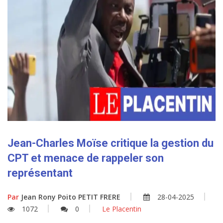
Jean-Charles Moïse critique la gestion du
CPT et menace de rappeler son
représentant
Par
Jean Rony Poito PETIT FRERE
28-04-2025
1072
0
Le Placentin