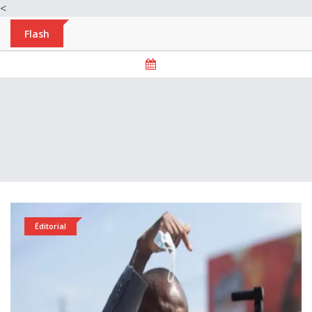
<
Flash
Éditorial