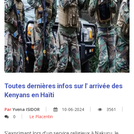
Toutes dernières infos sur l' arrivée des
Kenyans en Haïti
Par
Yvena ISIDOR
10-06-2024
3561
0
Le Placentin
S'exprimant lors d'un service religieux à Nakuru, le