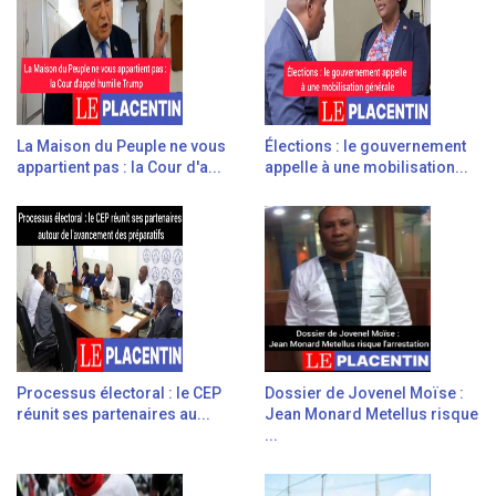
La Maison du Peuple ne vous
Élections : le gouvernement
appartient pas : la Cour d'a...
appelle à une mobilisation...
Processus électoral : le CEP
Dossier de Jovenel Moïse :
réunit ses partenaires au...
Jean Monard Metellus risque
...