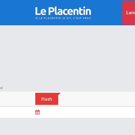
Lan
<
Flash