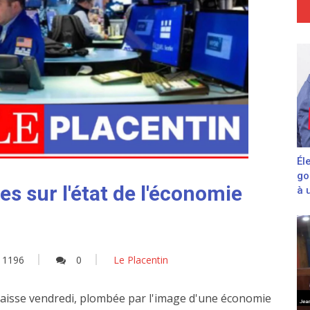
Él
go
es sur l'état de l'économie
à 
1196
0
Le Placentin
aisse vendredi, plombée par l'image d'une économie