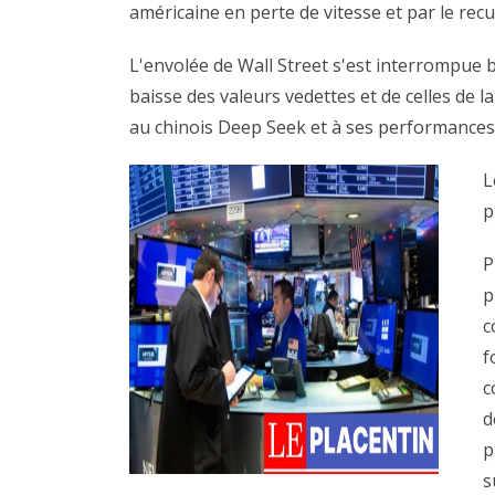
américaine en perte de vitesse et par le recu
L'envolée de Wall Street s'est interrompue b
baisse des valeurs vedettes et de celles de la
au chinois Deep Seek et à ses performances dan
L
p
P
p
c
f
c
d
p
s