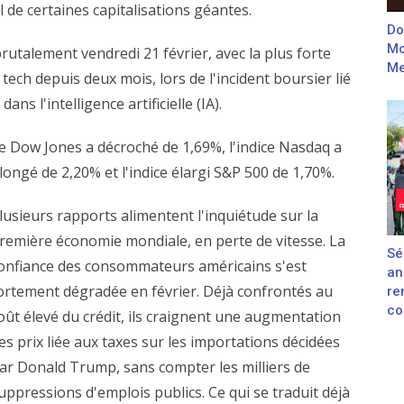
l de certaines capitalisations géantes.
Do
Mo
rutalement vendredi 21 février, avec la plus forte
Me
 tech depuis deux mois, lors de l'incident boursier lié
s l'intelligence artificielle (IA).
e Dow Jones a décroché de 1,69%, l'indice Nasdaq a
longé de 2,20% et l'indice élargi S&P 500 de 1,70%.
lusieurs rapports alimentent l'inquiétude sur la
remière économie mondiale, en perte de vitesse. La
Sé
onfiance des consommateurs américains s'est
an
ortement dégradée en février. Déjà confrontés au
re
con
oût élevé du crédit, ils craignent une augmentation
es prix liée aux taxes sur les importations décidées
ar Donald Trump, sans compter les milliers de
uppressions d'emplois publics. Ce qui se traduit déjà