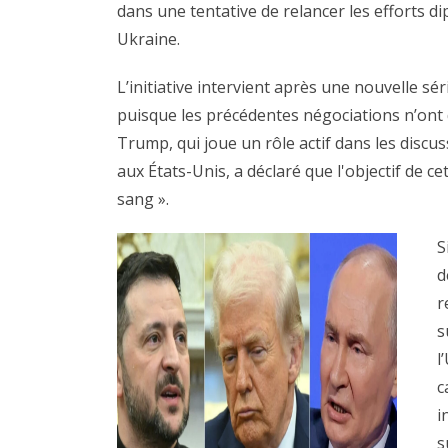
dans une tentative de relancer les efforts d
Ukraine.
L’initiative intervient après une nouvelle s
puisque les précédentes négociations n’ont
Trump, qui joue un rôle actif dans les discu
aux États-Unis, a déclaré que l'objectif de cet
sang ».
S
d
r
s
l
c
i
s