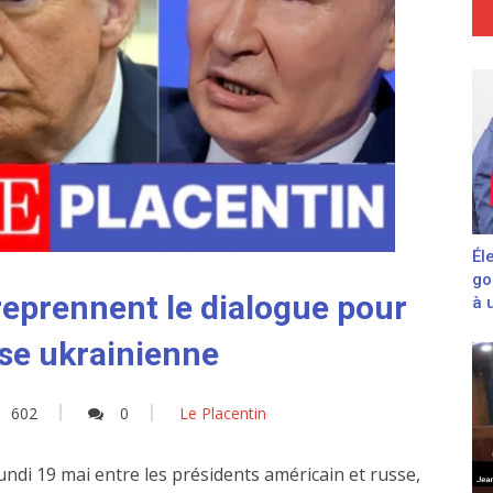
Él
go
eprennent le dialogue pour
à 
ise ukrainienne
602
0
Le Placentin
undi 19 mai entre les présidents américain et russe,