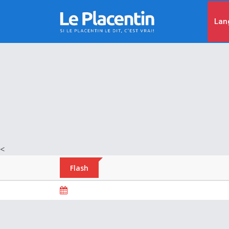
Lan
<
Flash