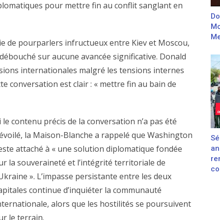
iplomatiques pour mettre fin au conflit sanglant en
Do
Mo
Me
érie de pourparlers infructueux entre Kiev et Moscou,
 débouché sur aucune avancée significative. Donald
ssions internationales malgré les tensions internes
te conversation est clair : « mettre fin au bain de
i le contenu précis de la conversation n’a pas été
évoilé, la Maison-Blanche a rappelé que Washington
Sé
este attaché à « une solution diplomatique fondée
an
re
ur la souveraineté et l’intégrité territoriale de
con
’Ukraine ». L’impasse persistante entre les deux
apitales continue d’inquiéter la communauté
nternationale, alors que les hostilités se poursuivent
ur le terrain.