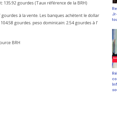
aut: 135.92 gourdes (Taux référence de la BRH)
Re
Jr
7 gourdes à la vente. Les banques achètent le dollar
to
104.58 gourdes. peso dominicain: 2.54 gourdes à l’
ource BRH
Ré
co
In
sou