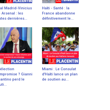
al Madrid-Vinicius
Haïti - Santé : la
- Arsenal : les
France abandonne
utes dernières...
définitivement le...
élection
Miami : Le Consulat
mpromise ? Gianni
d'Haïti lance un plan
fantino perd le
de soutien au...
ti...