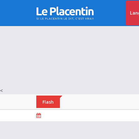
Lan
<
Flash