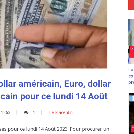
La
ex
llar américain, Euro, dollar
pro
cain pour ce lundi 14 Août
1263
1
Le Placentin
ises pour ce lundi 14 Août 2023. Pour procurer un