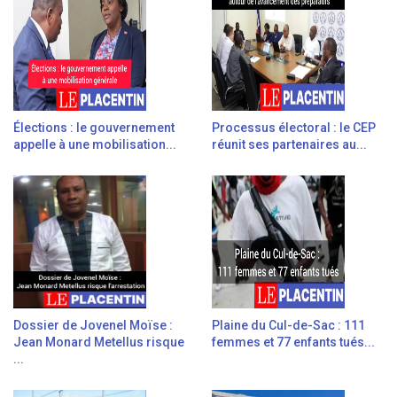
Élections : le gouvernement
Processus électoral : le CEP
appelle à une mobilisation...
réunit ses partenaires au...
Dossier de Jovenel Moïse :
Plaine du Cul-de-Sac : 111
Jean Monard Metellus risque
femmes et 77 enfants tués...
...