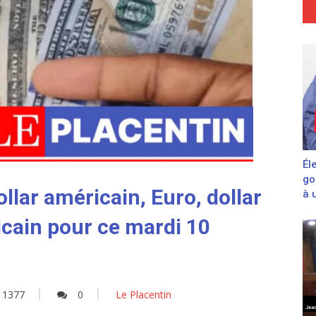
Él
go
llar américain, Euro, dollar
à 
cain pour ce mardi 10
1377
0
Le Placentin