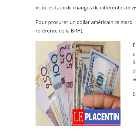
Voici les taux de changes de différentes de
Pour procurer un dollar américain ce mardi 
référence de la BRH).
E
à
9
d
v
S