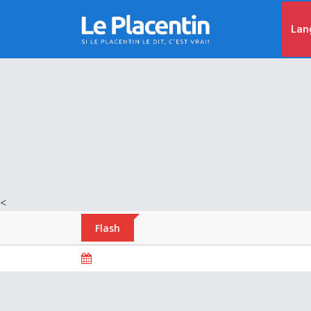
Lan
<
Flash