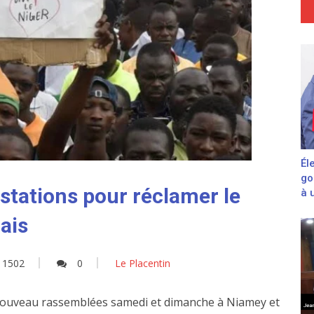
Él
go
stations pour réclamer le
à 
ais
1502
0
Le Placentin
 nouveau rassemblées samedi et dimanche à Niamey et