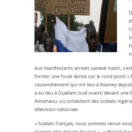
D
d
l
h
f
n
Aux manifestants arrivés samedi matin, s’est
former une foule dense sur le rond-point « E
rassemblement qui ont lieu à Niamey depuis l
a eu lieu à Ouallam (sud-ouest) devant une ba
Almahaou, où cohabitent des soldats nigérien
télévision nationale.
« Soldats français, nous sommes venus vou
n’avons plus besoin de vous », a déclaré l’