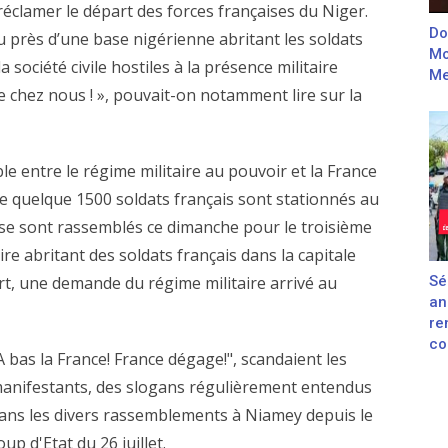
éclamer le départ des forces françaises du Niger.
Do
u près d’une base nigérienne abritant les soldats
Mo
la société civile hostiles à la présence militaire
Me
e chez nous ! », pouvait-on notamment lire sur la
e entre le régime militaire au pouvoir et la France
que quelque 1500 soldats français sont stationnés au
s se sont rassemblés ce dimanche pour le troisième
re abritant des soldats français dans la capitale
t, une demande du régime militaire arrivé au
Sé
an
re
con
A bas la France! France dégage!", scandaient les
anifestants, des slogans régulièrement entendus
ans les divers rassemblements à Niamey depuis le
oup d'Etat du 26 juillet.