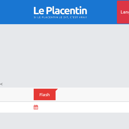
Lan
<
Flash