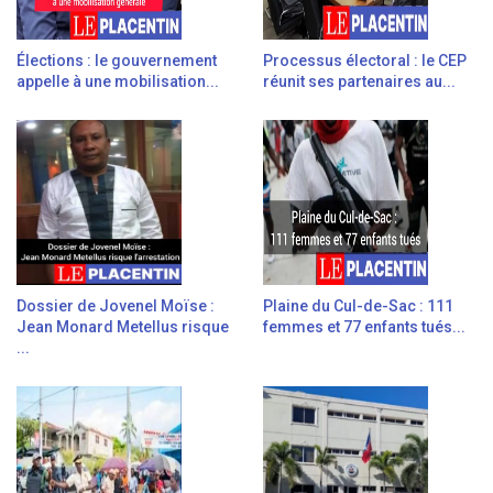
Élections : le gouvernement
Processus électoral : le CEP
appelle à une mobilisation...
réunit ses partenaires au...
Dossier de Jovenel Moïse :
Plaine du Cul-de-Sac : 111
Jean Monard Metellus risque
femmes et 77 enfants tués...
...