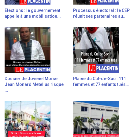
Élections : le gouvernement
Processus électoral : le CEP
appelle à une mobilisation...
réunit ses partenaires au...
Dossier de Jovenel Moïse :
Plaine du Cul-de-Sac : 111
Jean Monard Metellus risque
femmes et 77 enfants tués...
...