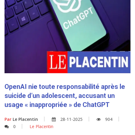
OpenAI nie toute responsabilité après le
suicide d’un adolescent, accusant un
usage « inappropriée » de ChatGPT
Par
Le Placentin
28-11-2025
904
0
Le Placentin