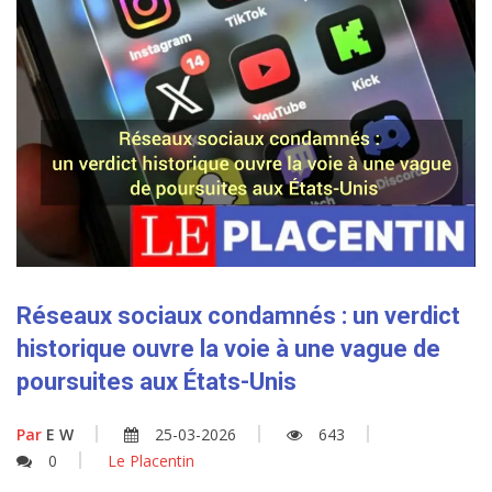
Réseaux sociaux condamnés : un verdict
historique ouvre la voie à une vague de
poursuites aux États-Unis
Par
E W
25-03-2026
643
0
Le Placentin