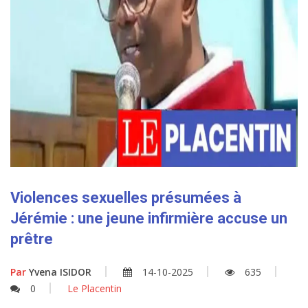
Violences sexuelles présumées à
Jérémie : une jeune infirmière accuse un
prêtre
Par
Yvena ISIDOR
14-10-2025
635
0
Le Placentin