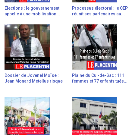
Élections : le gouvernement
Processus électoral : le CEP
appelle à une mobilisation...
réunit ses partenaires au...
Dossier de Jovenel Moïse :
Plaine du Cul-de-Sac : 111
Jean Monard Metellus risque
femmes et 77 enfants tués...
...