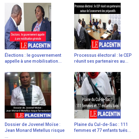
Élections : le gouvernement
Processus électoral : le CEP
appelle à une mobilisation...
réunit ses partenaires au...
Dossier de Jovenel Moïse :
Plaine du Cul-de-Sac : 111
Jean Monard Metellus risque
femmes et 77 enfants tués...
...