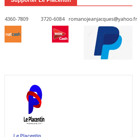
Supporter Le Placentin
4360-7809
3720-6084
romanojeanjacques@yahoo.f
Le Placentin