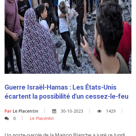
Guerre Israël-Hamas : Les États-Unis
écartent la possibilité d'un cessez-le-feu
Par
Le Placentin
30-10-2023
1429
0
Le Placentin
Un porte-parole de la Maison Blanche a jugé ce lundi