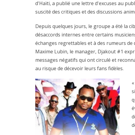
d'Haïti, a publié une lettre d'excuses au publ
suscité des critiques et des discussions ani
Depuis quelques jours, le groupe a été la c
désaccords internes entre certains musicie
échanges regrettables et à des rumeurs de d
Maxime Lubin, le manager, Djakout #1 expri
messages négatifs qui ont circulé et reconn
au risque de décevoir leurs fans fidèles.
«
s
q
é
d
d