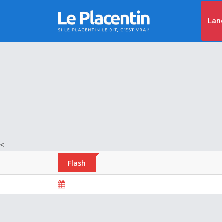
Lan
<
Flash