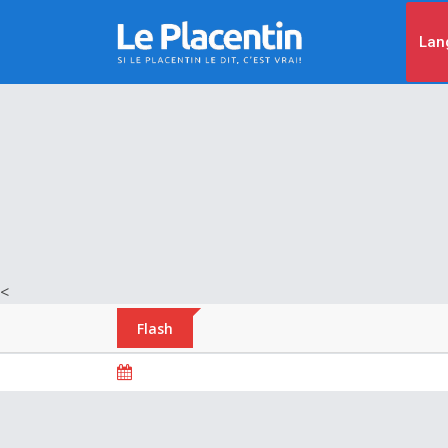
Lan
<
Flash