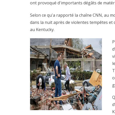
ont provoqué d'importants dégâts de matéri
Selon ce qu'a rapporté la chaîne CNN, au m
dans la nuit après de violentes tempêtes e
au Kentucky.
P
d
v
l
T
o
g
Q
d
K