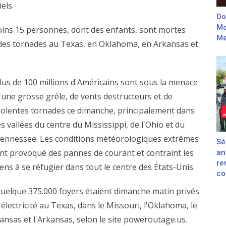
els.
Do
Mo
oins 15 personnes, dont des enfants, sont mortes
Me
t des tornades au Texas, en Oklahoma, en Arkansas et
lus de 100 millions d'Américains sont sous la menace
'une grosse grêle, de vents destructeurs et de
iolentes tornades ce dimanche, principalement dans
es vallées du centre du Mississippi, de l'Ohio et du
ennessee. Les conditions météorologiques extrêmes
Sé
nt provoqué des pannes de courant et contraint les
an
re
ens à se réfugier dans tout le centre des États-Unis.
con
uelque 375.000 foyers étaient dimanche matin privés
'électricité au Texas, dans le Missouri, l'Oklahoma, le
ansas et l'Arkansas, selon le site poweroutage.us.