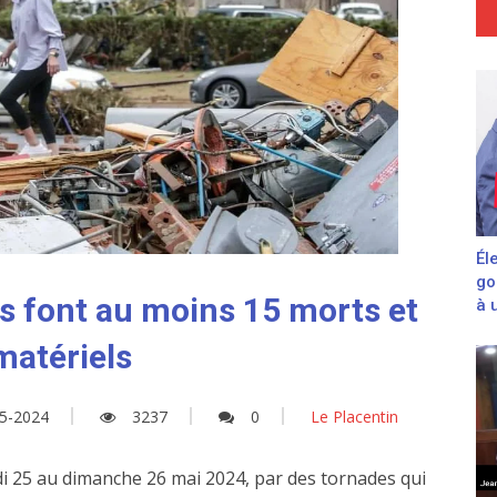
Él
go
es font au moins 15 morts et
à 
matériels
5-2024
3237
0
Le Placentin
di 25 au dimanche 26 mai 2024, par des tornades qui