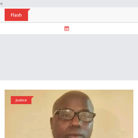
<
Flash
Justice