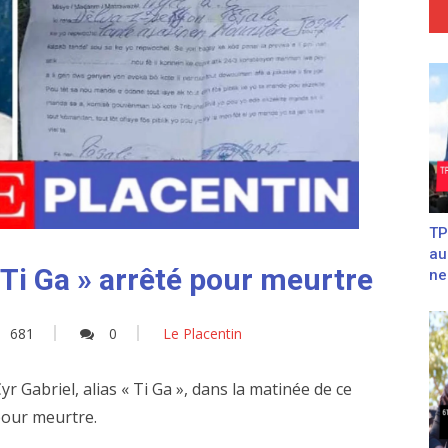
TP
au
« Ti Ga » arrêté pour meurtre
ne
681
0
Le Placentin
yr Gabriel, alias « Ti Ga », dans la matinée de ce
pour meurtre.