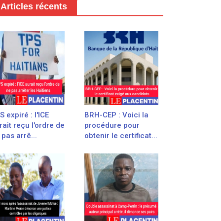
Articles récents
S expiré : l'ICE
BRH-CEP : Voici la
rait reçu l'ordre de
procédure pour
 pas arrê...
obtenir le certificat...