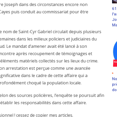
e Joseph dans des circonstances encore non
61
es Cayes puis conduit au commissariat pour être
l'
Jo
Ma
e nom de Saint-Cyr Gabriel circulait depuis plusieurs
emaines dans les milieux policiers et judiciaires du
ud. Le mandat d’amener avait été lancé à son
ncontre après recoupement de témoignages et
’éléments matériels collectés sur les lieux du crime.
on arrestation est perçue comme une avancée
ignificative dans le cadre de cette affaire qui a
No
rofondément choqué la population locale.
pr
do
elon des sources policières, l’enquête se poursuit afin
’établir les responsabilités dans cette affaire.
onnel ! cessez de copier mes articles.