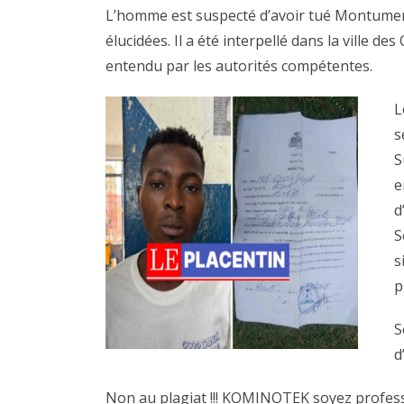
L’homme est suspecté d’avoir tué Montumer
élucidées. Il a été interpellé dans la ville d
entendu par les autorités compétentes.
L
s
S
e
d
S
s
p
S
d
Non au plagiat !!! KOMINOTEK soyez professi