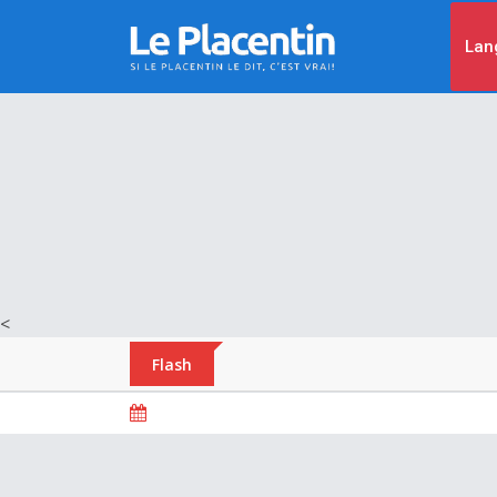
Lan
<
Flash