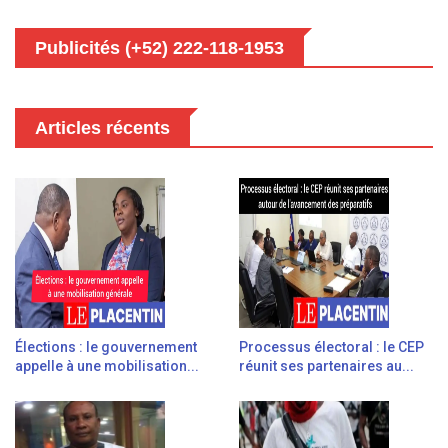
Publicités (+52) 222-118-1953
Articles récents
Élections : le gouvernement
Processus électoral : le CEP
appelle à une mobilisation...
réunit ses partenaires au...