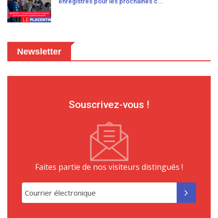
enregistrés pour les prochaines c...
Newsletter
Souscrivez-vous !
Faites partie de nos visiteurs distingués !