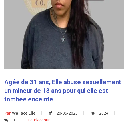
Âgée de 31 ans, Elle abuse sexuellement
un mineur de 13 ans pour qui elle est
tombée enceinte
Par
Wallace Elie
20-05-2023
2024
0
Le Placentin