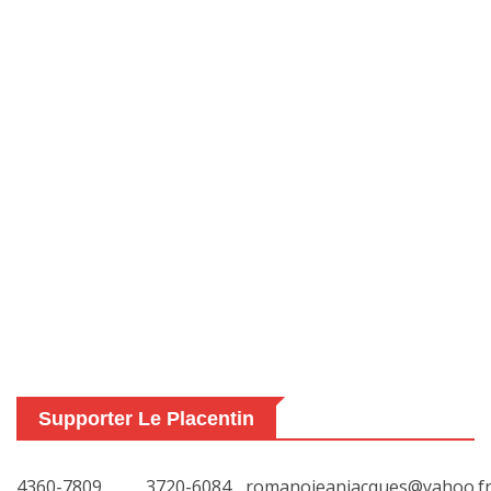
Supporter Le Placentin
4360-7809
3720-6084
romanojeanjacques@yahoo.f