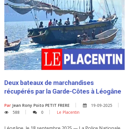
Deux bateaux de marchandises
récupérés par la Garde-Côtes à Léogâne
Par
Jean Rony Poito PETIT FRERE
19-09-2025
588
0
Le Placentin
Léogâne, le 18 septembre 2025 — La Police Nationale