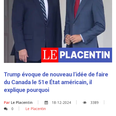
Trump évoque de nouveau l’idée de faire
du Canada le 51e État américain, il
explique pourquoi
Par
Le Placentin
18-12-2024
3389
0
Le Placentin