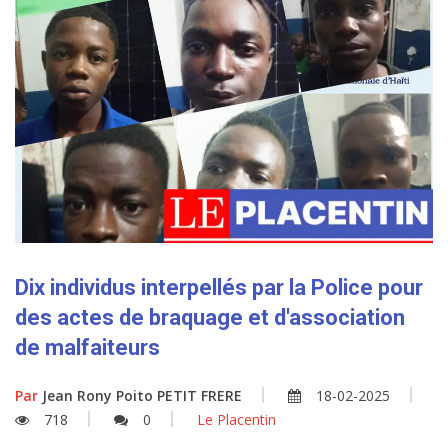
Dix individus interpellés par la Police pour
des actes de braquage et d'association
de malfaiteurs
Par
Jean Rony Poito PETIT FRERE
18-02-2025
718
0
Le Placentin