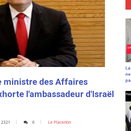
La
ne
 ministre des Affaires
pas
horte l'ambassadeur d'Israël
2321
0
Le Placentin