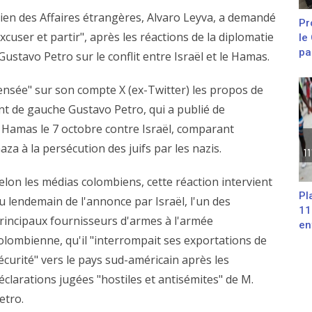
bien des Affaires étrangères, Alvaro Leyva, a demandé
Pr
xcuser et partir", après les réactions de la diplomatie
le
pa
stavo Petro sur le conflit entre Israël et le Hamas.
sensée" sur son compte X (ex-Twitter) les propos de
t de gauche Gustavo Petro, qui a publié de
Hamas le 7 octobre contre Israël, comparant
za à la persécution des juifs par les nazis.
elon les médias colombiens, cette réaction intervient
Pl
u lendemain de l'annonce par Israël, l'un des
11
rincipaux fournisseurs d'armes à l'armée
en
olombienne, qu'il "interrompait ses exportations de
écurité" vers le pays sud-américain après les
éclarations jugées "hostiles et antisémites" de M.
etro.