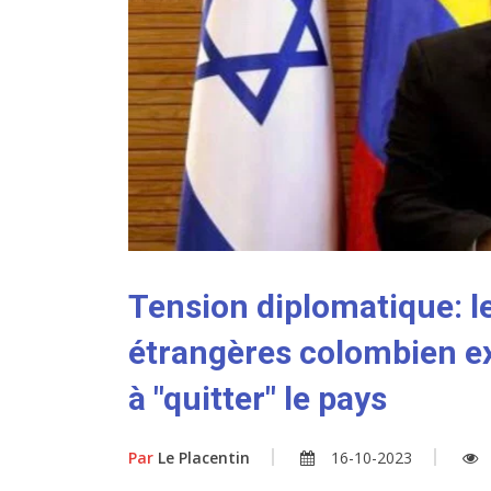
Tension diplomatique: le
étrangères colombien ex
à "quitter" le pays
Par
Le Placentin
16-10-2023