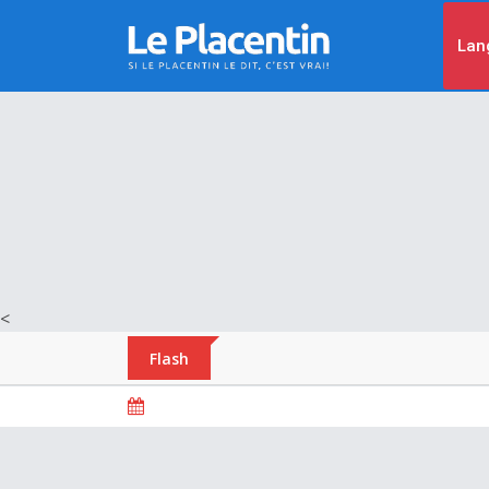
Lan
<
Flash