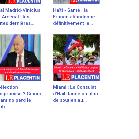
al Madrid-Vinicius
Haïti - Santé : la
- Arsenal : les
France abandonne
utes dernières...
définitivement le...
élection
Miami : Le Consulat
mpromise ? Gianni
d'Haïti lance un plan
fantino perd le
de soutien au...
ti...