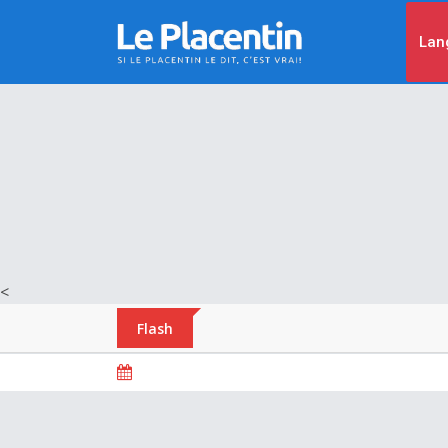
Lan
<
Flash