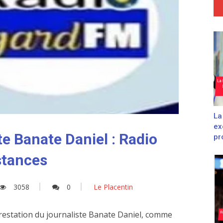
La
ex
te Banate Daniel : Radio
pro
stances
3058
0
Le Placentin
rrestation du journaliste Banate Daniel, comme