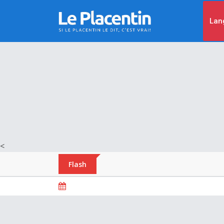
Lan
<
Flash