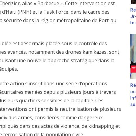
hérizier, alias « Barbecue ». Cette intervention est
Re
d’Haïti (PNH) et la Task Force, dans le cadre des
Jr
t la sécurité dans la région métropolitaine de Port-au-
to
ciblée est désormais placée sous le contrôle des
ques avancés, notamment des drones kamikazes, sont
raduisant une nouvelle approche stratégique dans la
équipés.
ette action s’inscrit dans une série d’opérations
Ré
écuritaires menées depuis plusieurs jours à travers
co
In
lusieurs quartiers sensibles de la capitale. Ces
sou
nterventions ont permis la neutralisation de plusieurs
ndividus armés, considérés comme dangereux,
mpliqués dans des actes de violence, de kidnapping et
e terrorisation de la population civile.