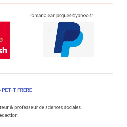
romanojeanjacques@yahoo.fr
o PETIT FRERE
teur & professeur de sciences sociales.
édaction.