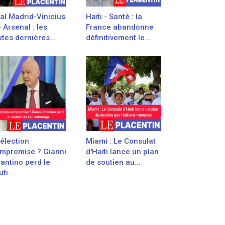
al Madrid-Vinicius
Haïti - Santé : la
- Arsenal : les
France abandonne
utes dernières...
définitivement le...
élection
Miami : Le Consulat
mpromise ? Gianni
d'Haïti lance un plan
fantino perd le
de soutien au...
ti...