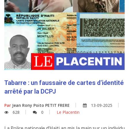
Tabarre : un faussaire de cartes d’identité
arrêté par la DCPJ
Par
Jean Rony Poito PETIT FRERE
13-09-2025
628
0
Le Placentin
La Police nationale d’Haïti an mis la main sur un individu