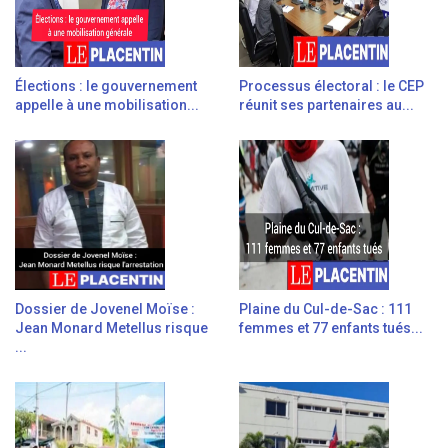
Élections : le gouvernement
Processus électoral : le CEP
appelle à une mobilisation...
réunit ses partenaires au...
Dossier de Jovenel Moïse :
Plaine du Cul-de-Sac : 111
Jean Monard Metellus risque
femmes et 77 enfants tués...
...