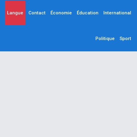
Langue
Contact
Économie
Éducation
International
Politique
Sport