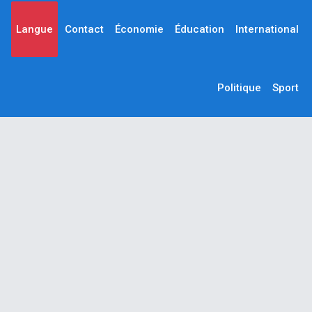
Langue
Contact
Économie
Éducation
International
Politique
Sport