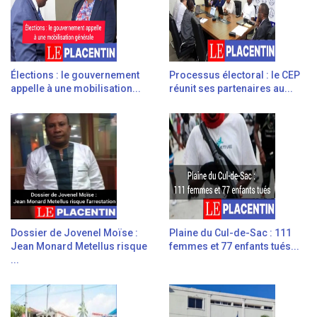
Élections : le gouvernement
Processus électoral : le CEP
appelle à une mobilisation...
réunit ses partenaires au...
Dossier de Jovenel Moïse :
Plaine du Cul-de-Sac : 111
Jean Monard Metellus risque
femmes et 77 enfants tués...
...