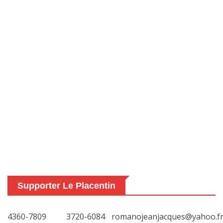
Supporter Le Placentin
4360-7809
3720-6084
romanojeanjacques@yahoo.f