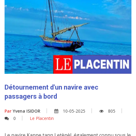
Détournement d'un navire avec
passagers à bord
Par
Yvena ISIDOR
10-05-2025
805
0
Le Placentin
Le navire Kanpe tann Letènèl, également connu sous le