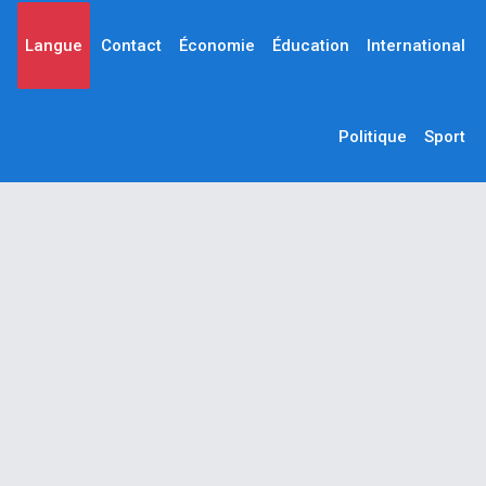
Langue
Contact
Économie
Éducation
International
Politique
Sport