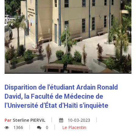
Disparition de l'étudiant Ardain Ronald
David, la Faculté de Médecine de
l’Université d’État d’Haïti s'inquiète
Par
Sterline PIERVIL
10-03-2023
1366
0
Le Placentin