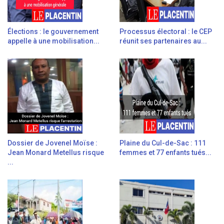
Élections : le gouvernement
Processus électoral : le CEP
appelle à une mobilisation...
réunit ses partenaires au...
Dossier de Jovenel Moïse :
Plaine du Cul-de-Sac : 111
Jean Monard Metellus risque
femmes et 77 enfants tués...
...