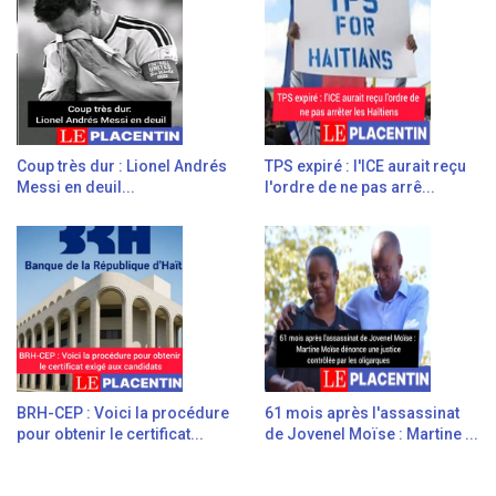
Coup très dur : Lionel Andrés
TPS expiré : l'ICE aurait reçu
Messi en deuil...
l'ordre de ne pas arrê...
BRH-CEP : Voici la procédure
61 mois après l'assassinat
pour obtenir le certificat...
de Jovenel Moïse : Martine ...