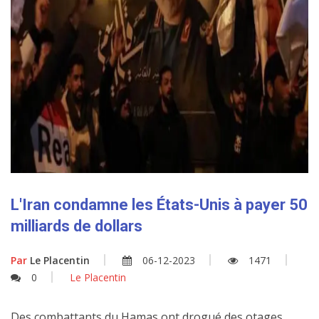
L'Iran condamne les États-Unis à payer 50
milliards de dollars
Par
Le Placentin
06-12-2023
1471
0
Le Placentin
Des combattants du Hamas ont drogué des otages