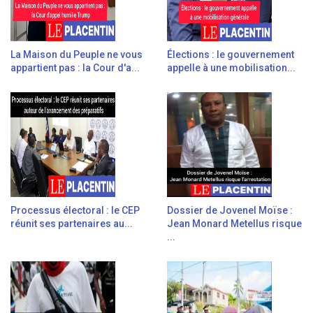
La Maison du Peuple ne vous
Élections : le gouvernement
appartient pas : la Cour d'a...
appelle à une mobilisation...
Processus électoral : le CEP
Dossier de Jovenel Moïse :
réunit ses partenaires au...
Jean Monard Metellus risque
...