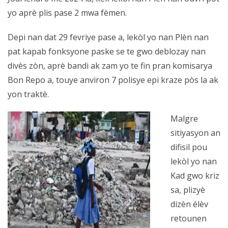
yo aprè plis pase 2 mwa fèmen.
Depi nan dat 29 fevriye pase a, lekòl yo nan Plèn nan
pat kapab fonksyone paske se te gwo deblozay nan
divès zòn, aprè bandi ak zam yo te fin pran komisarya
Bon Repo a, touye anviron 7 polisye epi kraze pòs la ak
yon traktè.
Malgre
sitiyasyon an
difisil pou
lekòl yo nan
Kad gwo kriz
sa, plizyè
dizèn élèv
retounen