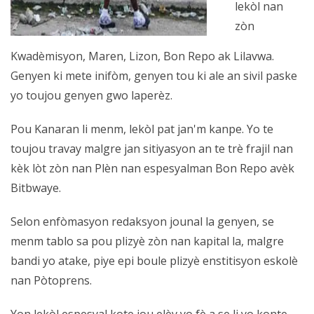
lekòl nan
zòn
Kwadèmisyon, Maren, Lizon, Bon Repo ak Lilavwa.
Genyen ki mete inifòm, genyen tou ki ale an sivil paske
yo toujou genyen gwo laperèz.
Pou Kanaran li menm, lekòl pat jan'm kanpe. Yo te
toujou travay malgre jan sitiyasyon an te trè frajil nan
kèk lòt zòn nan Plèn nan espesyalman Bon Repo avèk
Bitbwaye.
Selon enfòmasyon redaksyon jounal la genyen, se
menm tablo sa pou plizyè zòn nan kapital la, malgre
bandi yo atake, piye epi boule plizyè enstitisyon eskolè
nan Pòtoprens.