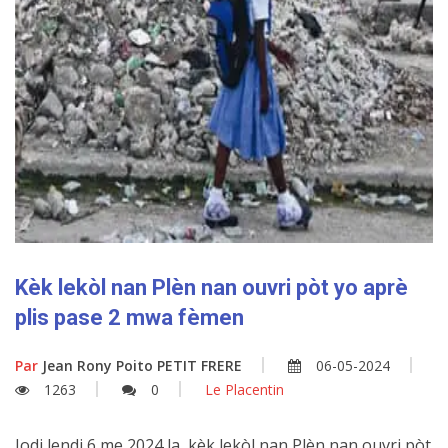
Kèk lekòl nan Plèn nan ouvri pòt yo aprè
plis pase 2 mwa fèmen
Par
Jean Rony Poito PETIT FRERE
06-05-2024
1263
0
Le Placentin
Jodi lendi 6 me 2024 la, kèk lekòl nan Plèn nan ouvri pòt