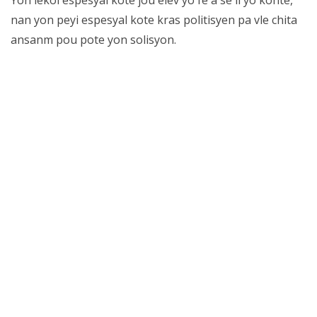
Yon lekòl espesyal kote jou elèv yo fè a se li yo konte,
nan yon peyi espesyal kote kras politisyen pa vle chita
ansanm pou pote yon solisyon.