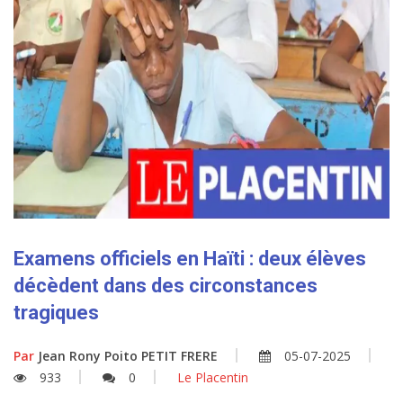
Examens officiels en Haïti : deux élèves
décèdent dans des circonstances
tragiques
Par
Jean Rony Poito PETIT FRERE
05-07-2025
933
0
Le Placentin