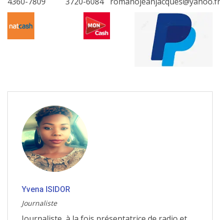
4360-7809
3720-6084
romanojeanjacques@yahoo.f
Yvena ISIDOR
Journaliste
Journaliste, à la fois présentatrice de radio et