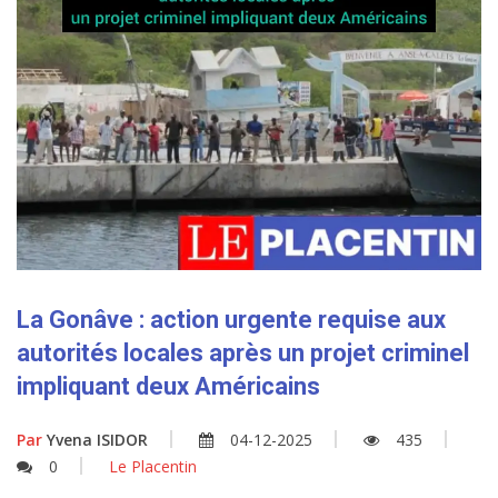
La Gonâve : action urgente requise aux
autorités locales après un projet criminel
impliquant deux Américains
Par
Yvena ISIDOR
04-12-2025
435
0
Le Placentin