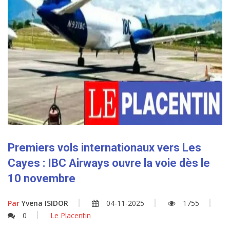
Premiers vols internationaux vers Les
Cayes : IBC Airways ouvre la voie dès le
10 novembre
Par
Yvena ISIDOR
04-11-2025
1755
0
Le Placentin