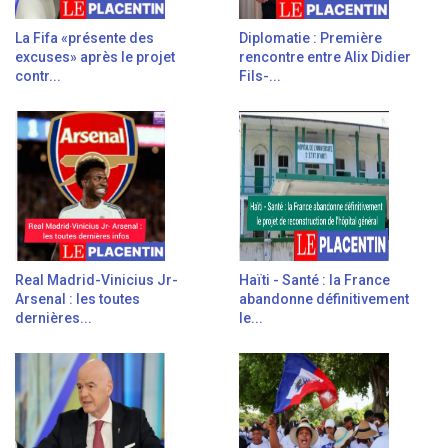
La Fifa «présente des
Diplomatie : Première
excuses» après le projet
rencontre entre Alix Didier
contr...
Fils-...
Real Madrid-Vinicius Jr-
Haïti - Santé : la France
Arsenal : les toutes
abandonne définitivement
dernières...
le...