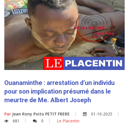
Ouanaminthe : arrestation d’un individu
pour son implication présumé dans le
meurtre de Me. Albert Joseph
Par
Jean Rony Poito PETIT FRERE
01-10-2025
681
0
Le Placentin