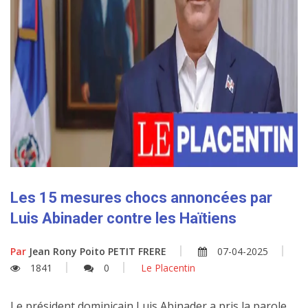
Les 15 mesures chocs annoncées par
Luis Abinader contre les Haïtiens
Par
Jean Rony Poito PETIT FRERE
07-04-2025
1841
0
Le Placentin
Le président dominicain Luis Abinader a pris la parole