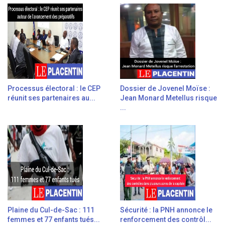
Processus électoral : le CEP
Dossier de Jovenel Moïse :
réunit ses partenaires au...
Jean Monard Metellus risque
...
Plaine du Cul-de-Sac : 111
Sécurité : la PNH annonce le
femmes et 77 enfants tués...
renforcement des contrôl...