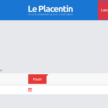
Lan
<
Flash