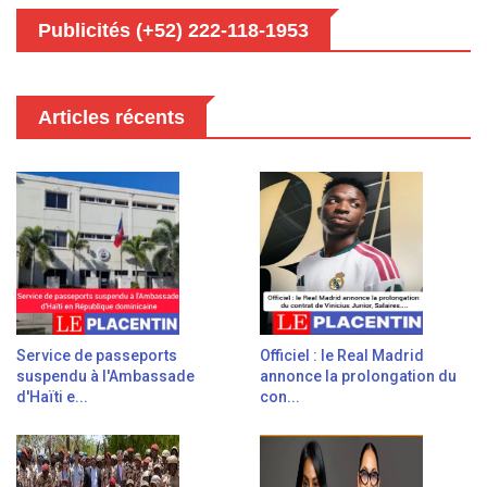
Publicités (+52) 222-118-1953
Articles récents
Service de passeports
Officiel : le Real Madrid
suspendu à l'Ambassade
annonce la prolongation du
d'Haïti e...
con...