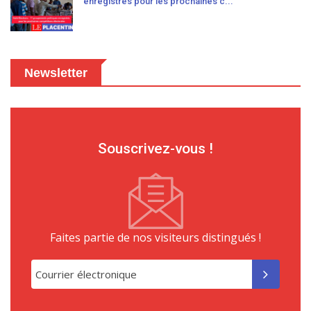
enregistrés pour les prochaines c...
Newsletter
Souscrivez-vous !
Faites partie de nos visiteurs distingués !