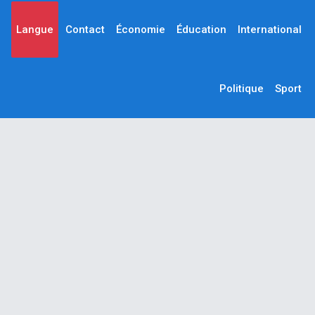
Langue
Contact
Économie
Éducation
International
Politique
Sport