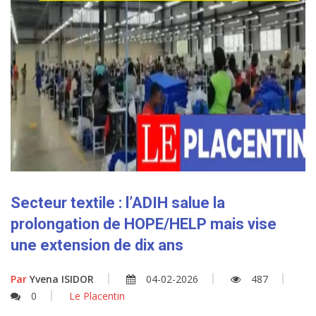
Secteur textile : l’ADIH salue la
prolongation de HOPE/HELP mais vise
une extension de dix ans
Par
Yvena ISIDOR
04-02-2026
487
0
Le Placentin