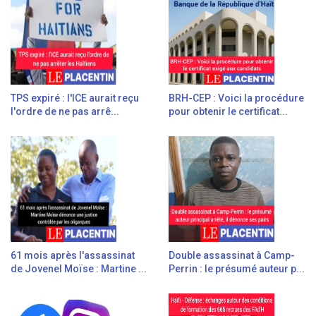
TPS expiré : l'ICE aurait reçu
BRH-CEP : Voici la procédure
l'ordre de ne pas arrê...
pour obtenir le certificat...
61 mois après l'assassinat
Double assassinat à Camp-
de Jovenel Moïse : Martine ...
Perrin : le présumé auteur p...