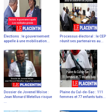
Élections : le gouvernement
Processus électoral : le CEP
appelle à une mobilisation...
réunit ses partenaires au...
Dossier de Jovenel Moïse :
Plaine du Cul-de-Sac : 111
Jean Monard Metellus risque
femmes et 77 enfants tués...
...