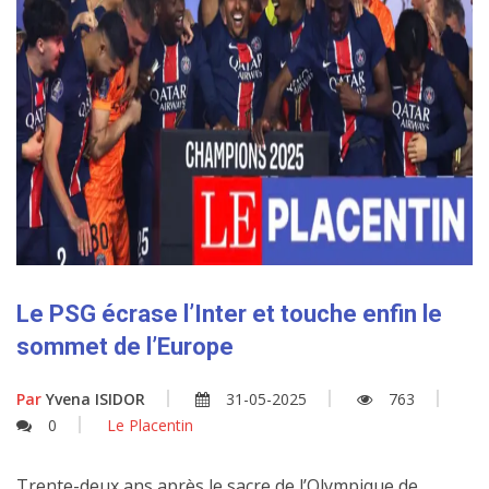
Le PSG écrase l’Inter et touche enfin le
sommet de l’Europe
Par
Yvena ISIDOR
31-05-2025
763
0
Le Placentin
Trente-deux ans après le sacre de l’Olympique de